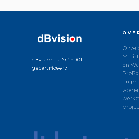
OVE
Onze o
Minist
dBvision is ISO 9001
en Wat
gecertificeerd
ProRa
en pro
voere
werkz
projec