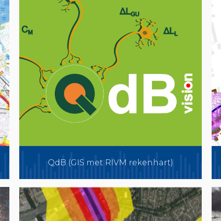
QdB (GIS met RIVM rekenhart)