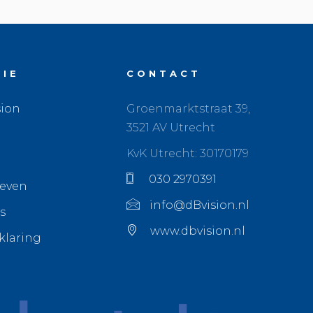
TIE
CONTACT
sion
Groenmarktstraat 39,
3521 AV Utrecht
KvK Utrecht: 30170179
030 2970391
ieven
info@dBvision.nl
s
www.dbvision.nl
klaring