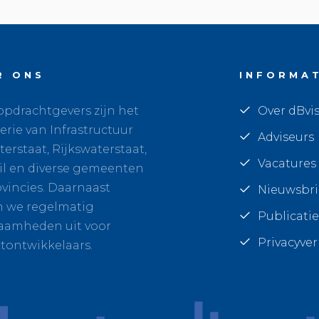
R ONS
INFORMA
pdrachtgevers zijn het
Over dBvi
erie van Infrastructuur
Adviseurs
erstaat, Rijkswaterstaat,
Vacatures
il en diverse gemeenten
vincies. Daarnaast
Nieuwsbr
n we regelmatig
Publicatie
aamheden uit voor
Privacyver
tontwikkelaars.