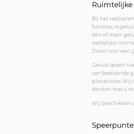
Ruimtelijke
Bij het realise
functies, is gel
één of meer gel
wettelijke norm
Zowel voor een g
Geluid speelt ni
van bestaande g
planproces. Wij 
denken met u me
Wij beschikken o
Speerpunte