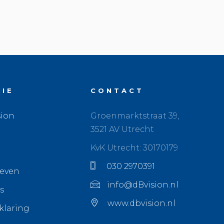
TIE
CONTACT
sion
Groenmarktstraat 39,
3521 AV Utrecht
KvK Utrecht: 30170179
030 2970391
ieven
info@dBvision.nl
s
www.dbvision.nl
klaring