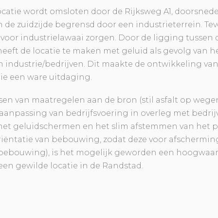
atie wordt omsloten door de Rijksweg A1, doorsned
de zuidzijde begrensd door een industrieterrein. Teve
 voor industrielawaai zorgen. Door de ligging tussen 
eft de locatie te maken met geluid als gevolg van h
an industrie/bedrijven. Dit maakte de ontwikkeling va
e een ware uitdaging.
en van maatregelen aan de bron (stil asfalt op wege
aanpassing van bedrijfsvoering in overleg met bedrijv
t geluidschermen en het slim afstemmen van het p
oriëntatie van bebouwing, zodat deze voor afschermin
bebouwing), is het mogelijk geworden een hoogwaard
en gewilde locatie in de Randstad.