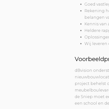
Goed vastle
Rekening ho
belangen v
Kennis van a
Heldere ra
Oplossingen
Wij leveren 
Voorbeeldpr
dBvision onders
nieuwbouwlocatie
project behelst d
meubelboulevard
de Sniep moet e
een school en d