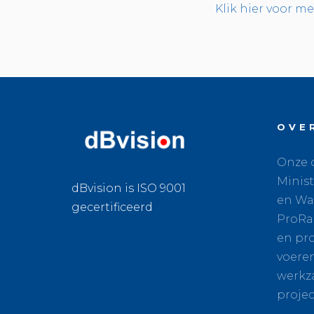
Klik hier voor m
OVE
Onze o
Minist
dBvision is ISO 9001
en Wat
gecertificeerd
ProRa
en pro
voere
werkz
projec