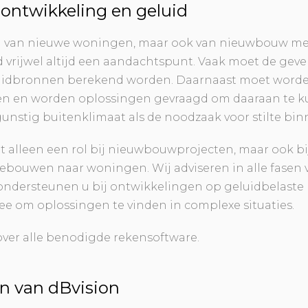
 ontwikkeling en geluid
ren van nieuwe woningen, maar ook van nieuwbouw m
uid vrijwel altijd een aandachtspunt. Vaak moet de gev
uidbronnen berekend worden. Daarnaast moet worde
en en worden oplossingen gevraagd om daaraan te k
unstig buitenklimaat als de noodzaak voor stilte bin
et alleen een rol bij nieuwbouwprojecten, maar ook bi
ebouwen naar woningen. Wij adviseren in alle fasen 
ondersteunen u bij ontwikkelingen op geluidbelaste 
e om oplossingen te vinden in complexe situaties.
ver alle benodigde rekensoftware.
n van dBvision