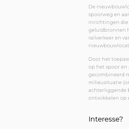
De nieuwbouwloc
spoorweg en aan 
inrichtingen die
geluidbronnen he
railverkeer en v
nieuwbouwlocati
Door het toepass
op het spoor en 
gecombineerd me
milieusituatie (
achterliggende 
ontwikkelen op e
Interesse?