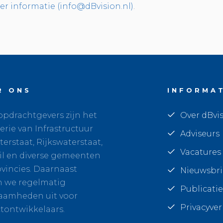
eer informatie (info@dBvision.nl)
.
R ONS
INFORMA
pdrachtgevers zijn het
Over dBvi
erie van Infrastructuur
Adviseurs
erstaat, Rijkswaterstaat,
Vacatures
il en diverse gemeenten
vincies. Daarnaast
Nieuwsbr
n we regelmatig
Publicatie
aamheden uit voor
Privacyver
tontwikkelaars.