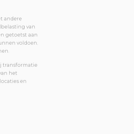
et andere
elbelasting van
n getoetst aan
unnen voldoen.
nen.
j transformatie
van het
locaties en