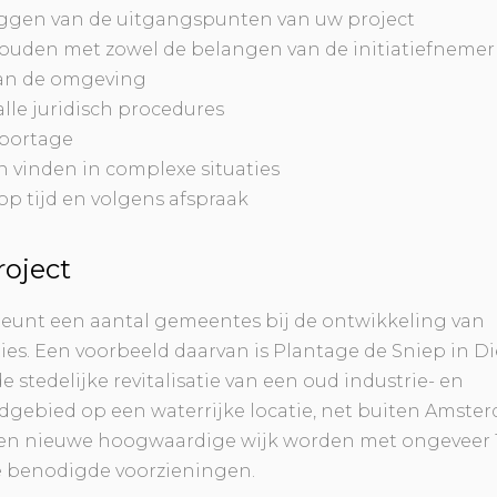
ggen van de uitgangspunten van uw project
uden met zowel de belangen van de initiatiefnemer 
an de omgeving
lle juridisch procedures
pportage
 vinden in complexe situaties
op tijd en volgens afspraak
oject
teunt een aantal gemeentes bij de ontwikkeling van
s. Een voorbeeld daarvan is Plantage de Sniep in D
e stedelijke revitalisatie van een oud industrie- en
gebied op een waterrijke locatie, net buiten Amste
en nieuwe hoogwaardige wijk worden met ongeveer 
e benodigde voorzieningen.