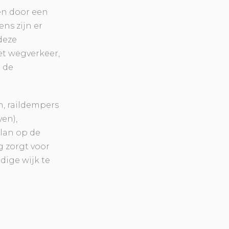
en door een
ns zijn er
deze
et wegverkeer,
n de
n, raildempers
en),
lan op de
g zorgt voor
ige wijk te